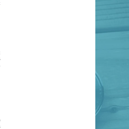
x
t
s
u
n
e
s