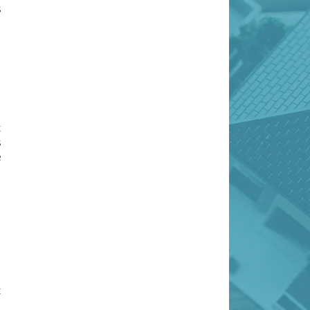
s
c
s
e
5
t
n