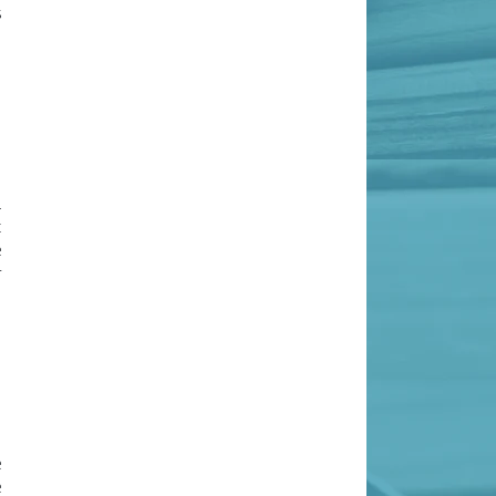
s
à
t
e
r
e
e