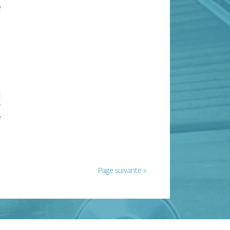
e
t
r
e
Page suivante »