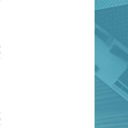
n
s
s
t
n
r
e
r