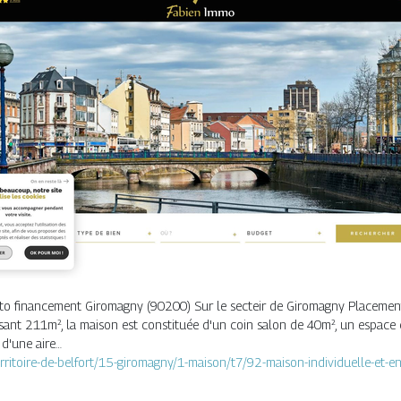
uto financement Giromagny (90200) Sur le secteir de Giromagny Placement
sant 211m², la maison est constituée d'un coin salon de 40m², un espace
 d'une aire…
rritoire-de-belfort/15-giromagny/1-maison/t7/92-maison-individuelle-et-e